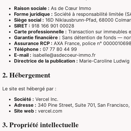
Raison sociale :
As de Cœur Immo
Forme juridique :
Société à responsabilité limitée (
Siège social :
16D Niklausbrunn-Pfad, 68000 Colmar
SIRET :
918 166 901 00028
Carte professionnelle :
Transaction sur immeubles e
Garantie financière :
Sans détention de fonds — non 
Assurance RCP :
AXA France, police n° 000001069
Téléphone :
07 77 80 44 99
E-mail :
isabelle@asdecoeur-immo.fr
Directrice de la publication :
Marie-Caroline Ludwig
2. Hébergement
Le site est hébergé par :
Société :
Vercel Inc.
Adresse :
340 Pine Street, Suite 701, San Francisco,
Site web :
vercel.com
3. Propriété intellectuelle